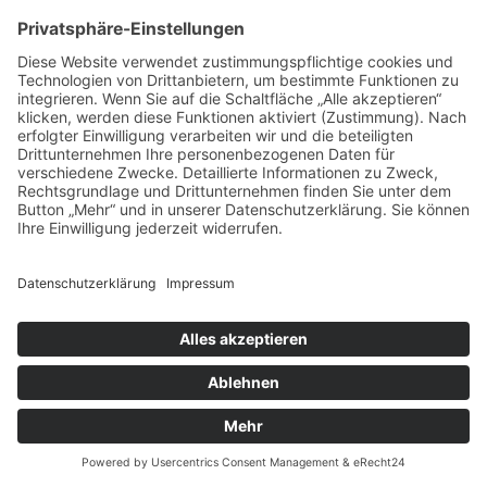
Warenkorbfunktion) oder zur Optimierung
der Website (z. B. Cookies zur Messung
des Webpublikums) erforderlich sind
(notwendige Cookies), werden auf
Grundlage von Art. 6 Abs. 1 lit. f DSGVO
gespeichert, sofern keine andere
Rechtsgrundlage angegeben wird. Der
Websitebetreiber hat ein berechtigtes
Interesse an der Speicherung von
notwendigen Cookies zur technisch
fehlerfreien und optimierten Bereitstellung
seiner Dienste. Sofern eine Einwilligung
zur Speicherung von Cookies und
vergleichbaren
Wiedererkennungstechnologien abgefragt
wurde, erfolgt die Verarbeitung