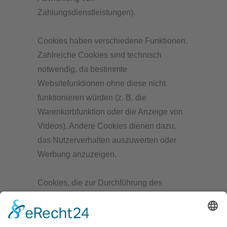
Zahlungsdienstleistungen).
Cookies haben verschiedene Funktionen.
Zahlreiche Cookies sind technisch
notwendig, da bestimmte
Websitefunktionen ohne diese nicht
funktionieren würden (z. B. die
Warenkorbfunktion oder die Anzeige von
Videos). Andere Cookies dienen dazu,
das Nutzerverhalten auszuwerten oder
Werbung anzuzeigen.
Cookies, die zur Durchführung des
elektronischen Kommunikationsvorgangs,
zur Bereitstellung bestimmter, von Ihnen
erwünschter Funktionen (z. B. für die