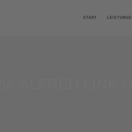
START
LEISTUNGE
or: ALFRED LINK