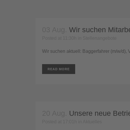
03 Aug.
Wir suchen Mitarbe
Posted at 11:30h
in
Stellenangebote
Wir suchen aktuell: Baggerfahrer (m/w/d), Vo
READ MORE
20 Aug.
Unsere neue Betri
Posted at 17:01h
in
Aktuelles